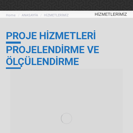
HİZMETLERİMİZ
You are here:
Home
ANASAYFA
HİZMETLERİMİZ
PROJE HİZMETLERİ
PROJELENDİRME VE
ÖLÇÜLENDİRME