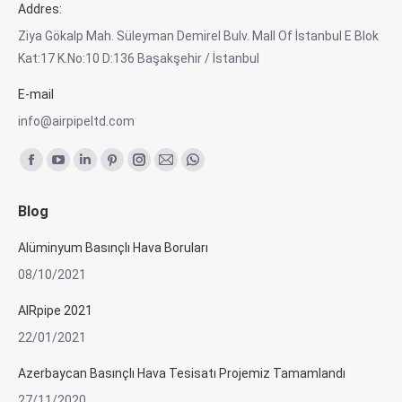
Addres:
Ziya Gökalp Mah. Süleyman Demirel Bulv. Mall Of İstanbul E Blok
Kat:17 K.No:10 D:136 Başakşehir / İstanbul
E-mail
info@airpipeltd.com
Find us on:
Facebook
YouTube
Linkedin
Pinterest
Instagram
Mail
Whatsapp
page
page
page
page
page
page
page
Blog
opens
opens
opens
opens
opens
opens
opens
in
in
in
in
in
in
in
Alüminyum Basınçlı Hava Boruları
new
new
new
new
new
new
new
08/10/2021
window
window
window
window
window
window
window
AIRpipe 2021
22/01/2021
Azerbaycan Basınçlı Hava Tesisatı Projemiz Tamamlandı
27/11/2020